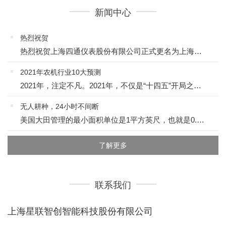
新闻中心
热烈祝贺
热烈祝贺上海四通仪表股份有限公司正式更名为上海星联智创智能科技股份有限公司！上海星联智创智能科技股份有限公司（原名：上海四通仪表股份有限公司）成立于1992年，主要从事车辆电子系统集成产品的研发推广以...
2021年农机行业10大预测
2021年，注定不凡。2021年，不仅是“十四五”开局之年、小康社会全面达成之年，而且正值中国共产党建党100周年、2020年国内疫情大爆发全面遏制的后疫情时期第一年，可谓空前绝后，意义重大。 20...
无人耕种，24小时不间断
美国大田管理的最小面积单位是1平方英尺，也就是0.093平方米；而中国大田管理的最小面积单位还是1亩，也就是666.67平方米——两者相差7000多倍。院士所举的一组中美对比数字，令人多少有点震惊。武...
了解更多
联系我们
上海星联智创智能科技股份有限公司