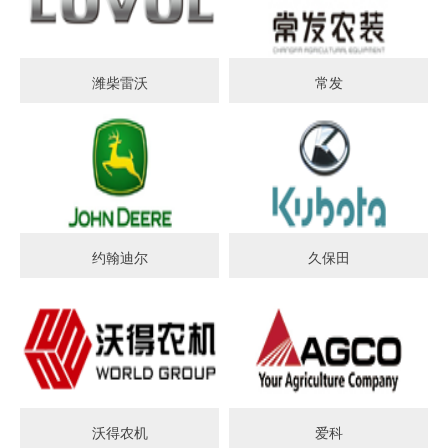
潍柴雷沃
常发
约翰迪尔
久保田
沃得农机
爱科